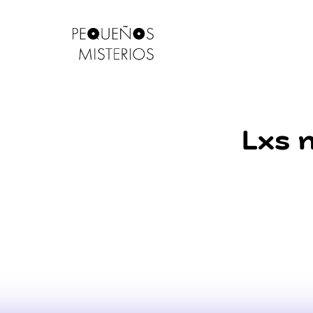
Skip
to
content
Pequeños
Misterios
Lxs 