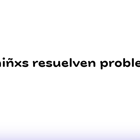
niñxs resuelven prob